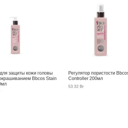
для защиты кожи головы
Регулятор пористости Bbco
окрашиванием Bbcos Stain
Controller 200мл
0мл
53.32
Br
r