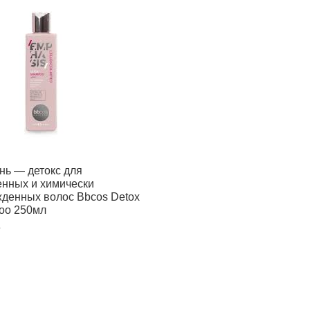
ь — детокс для
нных и химически
денных волос Bbcos Detox
oo 250мл
r